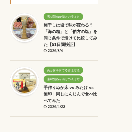
素材別ぬか漬けの漬け方
梅干しは塩で味が変わる？
「海の精」と「伯方の塩」を
同じ条件で漬けて比較してみ
た【51日間検証】
2026/8/4
ぬか床を育てる管理方法
素材別ぬか漬けの漬け方
手作りぬか床 vs みたけ vs
無印｜同じにんじんで食べ比
べてみた
2026/4/23