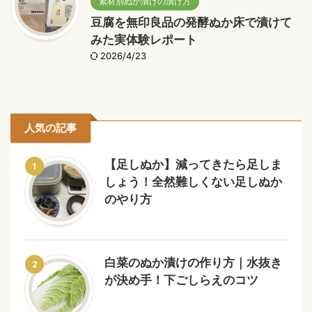
素材別ぬか漬けの漬け方
豆腐を無印良品の発酵ぬか床で漬けて
みた実体験レポート
2026/4/23
人気の記事
【足しぬか】減ってきたら足しま
1
しょう！全然難しくない足しぬか
のやり方
白菜のぬか漬けの作り方｜水抜き
2
が決め手！下ごしらえのコツ