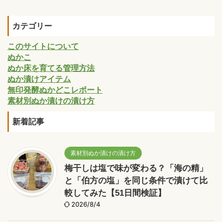
カテゴリー
このサイトについて
ぬかこ
ぬか床を育てる管理方法
ぬか漬けアイテム
無印発酵ぬかどこレポート
素材別ぬか漬けの漬け方
新着記事
素材別ぬか漬けの漬け方
梅干しは塩で味が変わる？「海の精」
と「伯方の塩」を同じ条件で漬けて比
較してみた【51日間検証】
2026/8/4