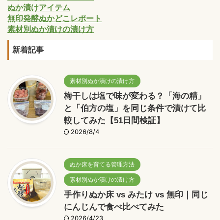
ぬか漬けアイテム
無印発酵ぬかどこレポート
素材別ぬか漬けの漬け方
新着記事
素材別ぬか漬けの漬け方
梅干しは塩で味が変わる？「海の精」
と「伯方の塩」を同じ条件で漬けて比
較してみた【51日間検証】
2026/8/4
ぬか床を育てる管理方法
素材別ぬか漬けの漬け方
手作りぬか床 vs みたけ vs 無印｜同じ
にんじんで食べ比べてみた
2026/4/23